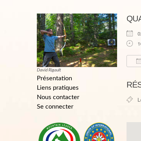
QU
0
1
David Rigault
T
Présentation
RÉ
Liens pratiques
Nous contacter
L
Se connecter