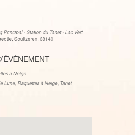
g Principal - Station du Tanet - Lac Vert
edtle, Soultzeren, 68140
D’ÉVÈNEMENT
iCalendar
Office 365
ttes à Neige
de Lune
,
Raquettes à Neige
,
Tanet