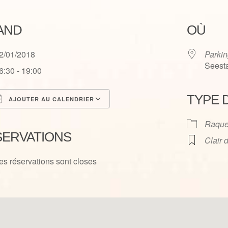
AND
OÙ
2/01/2018
Parkin
Seesta
6:30 - 19:00
TYPE 
AJOUTER AU CALENDRIER
élécharger ICS
Calendrier Google
Raque
SERVATIONS
Clair 
es réservations sont closes