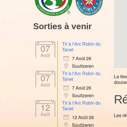
Sorties à venir
Tir à l'Arc Robin du
07
Tanet
Août
7 Août 26
Soultzeren
Tir à l'Arc Robin du
07
La fée
Tanet
douces
Août
7 Août 26
Soultzeren
Ré
Tir à l'Arc Robin du
12
Tanet
Août
Les ré
12 Août 26
Soultzeren