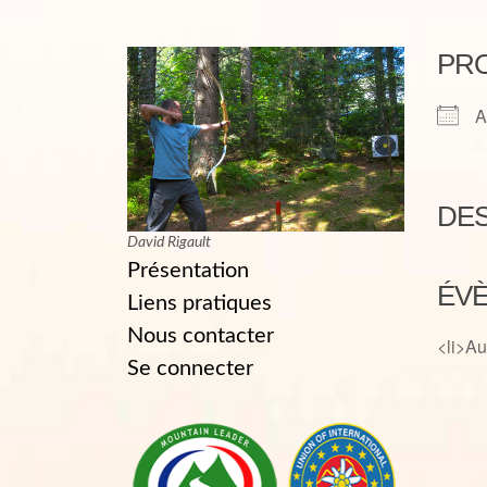
PR
A
DES
David Rigault
Présentation
ÉVÈ
Liens pratiques
Nous contacter
<li>Au
Se connecter