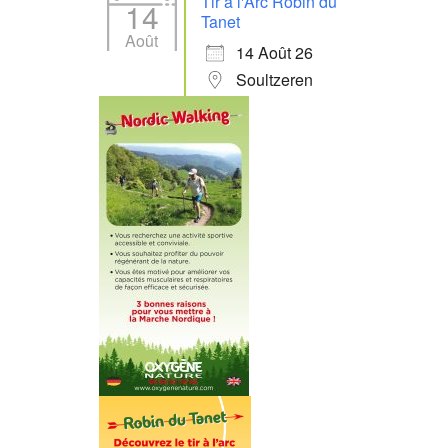
Tir à l'Arc Robin du
14
Tanet
Août
14 Août 26
Soultzeren