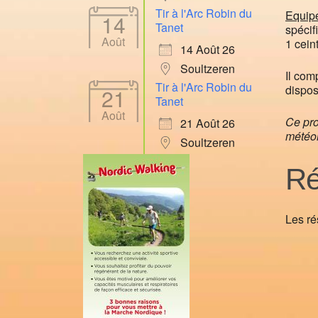
Tir à l'Arc Robin du
Equip
14
Tanet
spécif
Août
1 cein
14 Août 26
Soultzeren
Il com
Tir à l'Arc Robin du
dispos
21
Tanet
Août
Ce pro
21 Août 26
météo
Soultzeren
Ré
Les ré