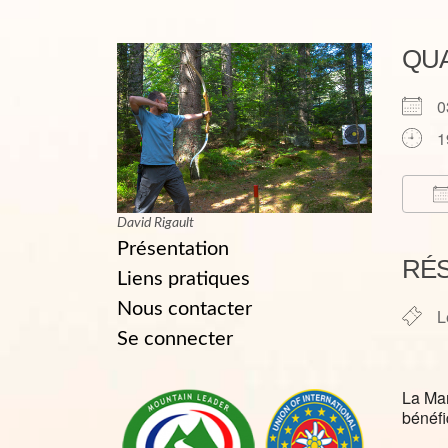
QU
0
1
David Rigault
T
Présentation
RÉ
Liens pratiques
Nous contacter
L
Se connecter
La Mar
bénéfi