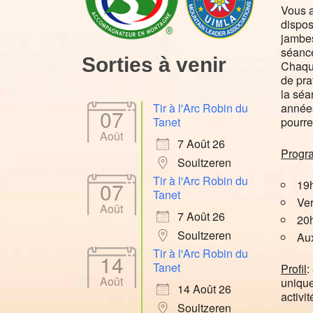
Vous a
dispos
jambes
séance
Sorties à venir
Chaque
de pra
la séa
années
Tir à l'Arc Robin du
07
pourre
Tanet
Août
7 Août 26
Prog
Soultzeren
Tir à l'Arc Robin du
07
19h
Tanet
Ver
Août
7 Août 26
20h
Soultzeren
Aux
Tir à l'Arc Robin du
14
Tanet
Profil
:
Août
unique
14 Août 26
activi
Soultzeren