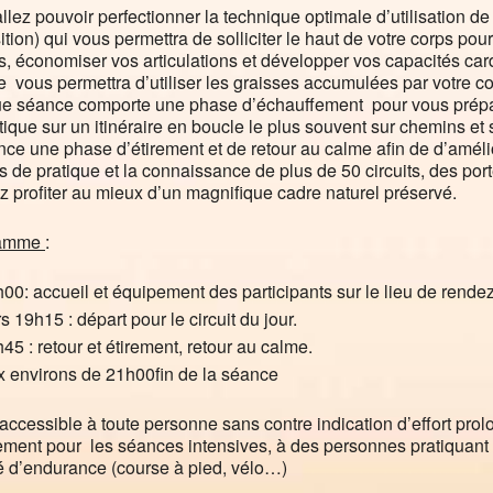
llez pouvoir perfectionner la technique optimale d’utilisation d
ition) qui vous permettra de solliciter le haut de votre corps po
, économiser vos articulations et développer vos capacités cardio
 vous permettra d’utiliser les graisses accumulées par votre corp
 séance comporte une phase d’échauffement pour vous prépar
tique sur un itinéraire en boucle le plus souvent sur chemins et
nce une phase d’étirement et de retour au calme afin de d’améli
 de pratique et la connaissance de plus de 50 circuits, des po
z profiter au mieux d’un magnifique cadre naturel préservé.
ramme
:
00: accueil et équipement des participants sur le lieu de rend
s 19h15 : départ pour le circuit du jour.
45 : retour et étirement, retour au calme.
 environs de 21h00fin de la séance
 accessible à toute personne sans contre indication d’effort prol
ment pour les séances intensives, à des personnes pratiquant
té d’endurance (course à pied, vélo…)