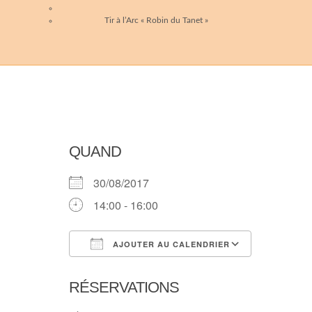
Tir à l’Arc « Robin du Tanet »
QUAND
30/08/2017
14:00 - 16:00
AJOUTER AU CALENDRIER
Télécharger ICS
Calendri
RÉSERVATIONS