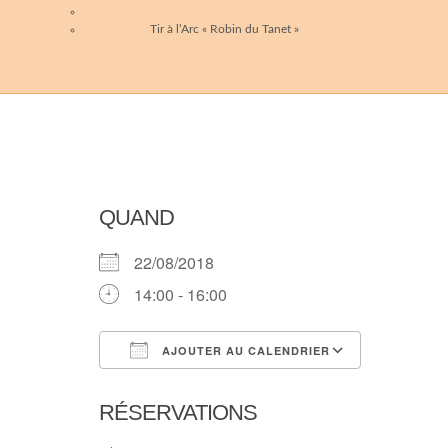
Tir à l’Arc « Robin du Tanet »
QUAND
22/08/2018
14:00 - 16:00
AJOUTER AU CALENDRIER
Télécharger ICS
Calendri
RÉSERVATIONS