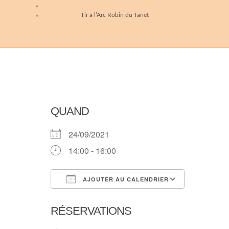
Tir à l’Arc Robin du Tanet
QUAND
24/09/2021
14:00 - 16:00
AJOUTER AU CALENDRIER
Télécharger ICS
Calendri
RÉSERVATIONS