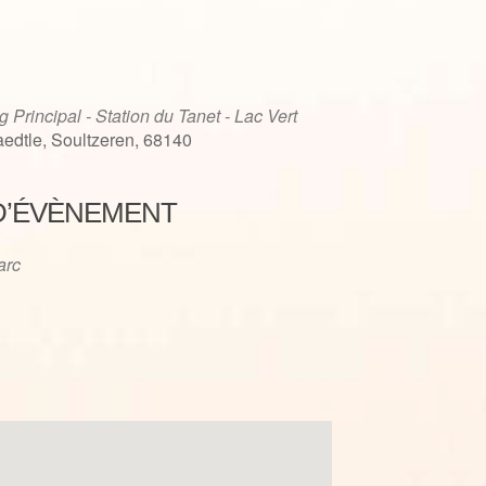
g Principal - Station du Tanet - Lac Vert
edtle, Soultzeren, 68140
D’ÉVÈNEMENT
iCalendar
Office 365
'arc