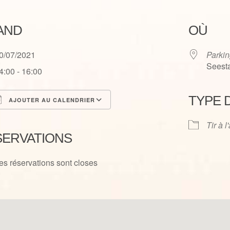
AND
OÙ
0/07/2021
Parkin
Seesta
4:00 - 16:00
TYPE 
AJOUTER AU CALENDRIER
élécharger ICS
Calendrier Google
Tir à l
SERVATIONS
es réservations sont closes