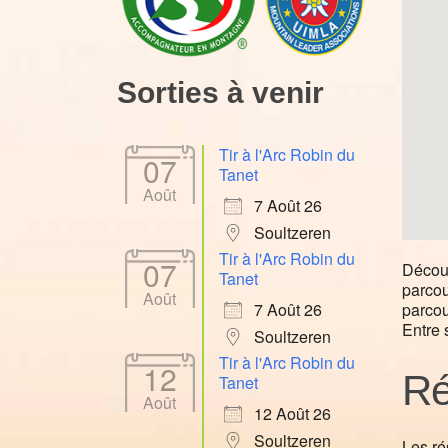
Sorties à venir
Tir à l'Arc Robin du
07
Tanet
Août
7 Août 26
Soultzeren
Tir à l'Arc Robin du
07
Découv
Tanet
parcou
Août
parcou
7 Août 26
Entre 
Soultzeren
Tir à l'Arc Robin du
12
Ré
Tanet
Août
12 Août 26
Soultzeren
Les ré