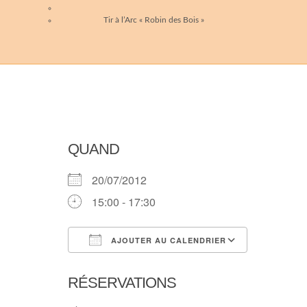
Tir à l’Arc « Robin des Bois »
QUAND
20/07/2012
15:00 - 17:30
AJOUTER AU CALENDRIER
Télécharger ICS
Calendri
RÉSERVATIONS