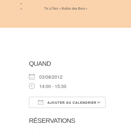
Tir à l’Arc « Robin des Bois »
QUAND
03/08/2012
14:00 - 15:30
AJOUTER AU CALENDRIER
Télécharger ICS
Calendri
RÉSERVATIONS