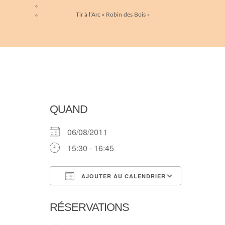
Tir à l’Arc « Robin des Bois »
QUAND
06/08/2011
15:30 - 16:45
AJOUTER AU CALENDRIER
Télécharger ICS
Calendri
RÉSERVATIONS