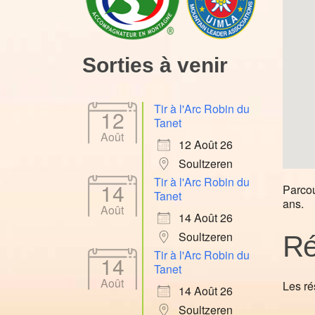
Sorties à venir
Tir à l'Arc Robin du
12
Tanet
Août
12 Août 26
Soultzeren
Tir à l'Arc Robin du
14
Parcou
Tanet
ans.
Août
14 Août 26
Soultzeren
Ré
Tir à l'Arc Robin du
14
Tanet
Août
Les ré
14 Août 26
Soultzeren