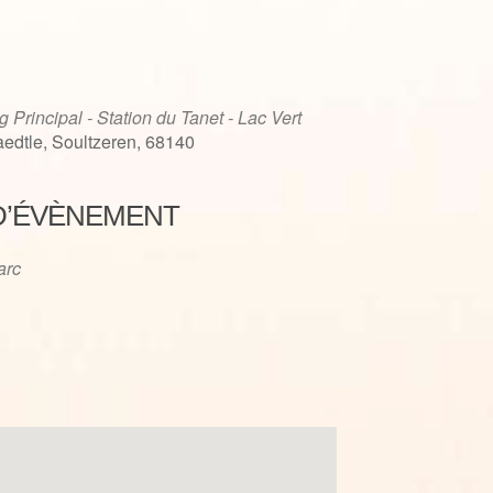
g Principal - Station du Tanet - Lac Vert
edtle, Soultzeren, 68140
D’ÉVÈNEMENT
iCalendar
Office 365
'arc