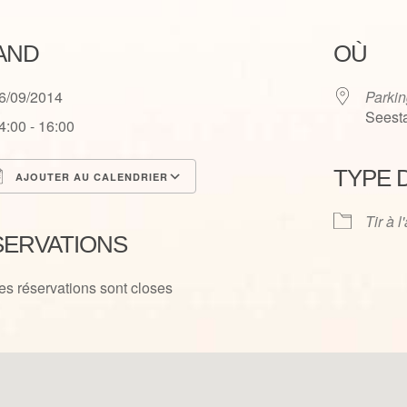
AND
OÙ
6/09/2014
Parkin
Seesta
4:00 - 16:00
TYPE 
AJOUTER AU CALENDRIER
élécharger ICS
Calendrier Google
Tir à l
SERVATIONS
es réservations sont closes