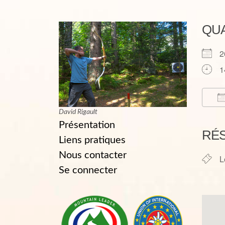
QU
2
1
David Rigault
T
Présentation
RÉ
Liens pratiques
Nous contacter
L
Se connecter