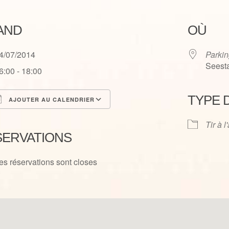
AND
OÙ
4/07/2014
Parkin
Seesta
6:00 - 18:00
TYPE 
AJOUTER AU CALENDRIER
élécharger ICS
Calendrier Google
Tir à l
SERVATIONS
es réservations sont closes