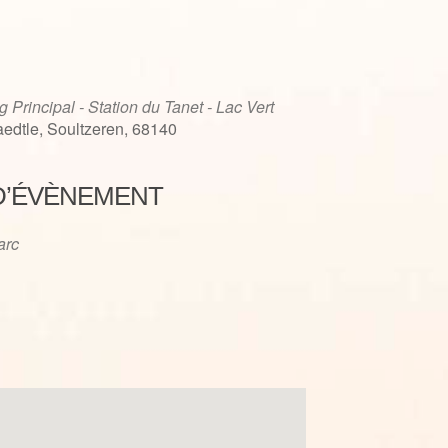
g Principal - Station du Tanet - Lac Vert
edtle, Soultzeren, 68140
D’ÉVÈNEMENT
iCalendar
Office 365
'arc