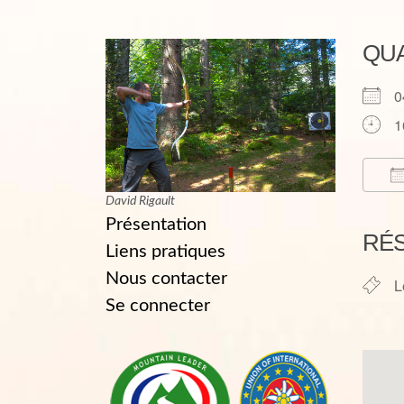
QU
0
1
David Rigault
T
Présentation
RÉ
Liens pratiques
Nous contacter
L
Se connecter