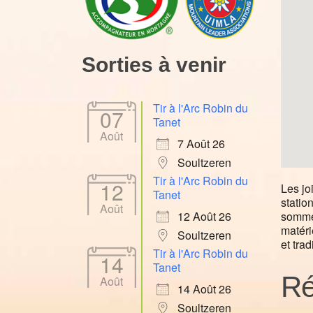
Sorties à venir
Tir à l'Arc Robin du
07
Tanet
Août
7 Août 26
Soultzeren
Tir à l'Arc Robin du
12
Les jo
Tanet
statio
Août
sommet
12 Août 26
matéri
Soultzeren
et tra
Tir à l'Arc Robin du
14
Tanet
Ré
Août
14 Août 26
Soultzeren