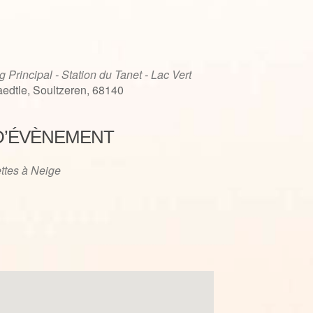
g Principal - Station du Tanet - Lac Vert
edtle, Soultzeren, 68140
D’ÉVÈNEMENT
iCalendar
Office 365
ttes à Neige