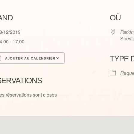
AND
OÙ
8/12/2019
Parkin
Seesta
4:00 - 17:00
TYPE 
AJOUTER AU CALENDRIER
élécharger ICS
Calendrier Google
Raque
SERVATIONS
es réservations sont closes