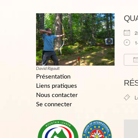
QU
2
1
David Rigault
T
Présentation
RÉ
Liens pratiques
Nous contacter
L
Se connecter