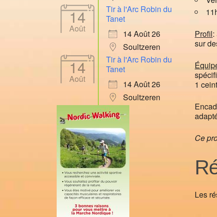
Tir à l'Arc Robin du
14
11h
Tanet
Août
Profil
:
14 Août 26
sur de
Soultzeren
Tir à l'Arc Robin du
14
Équip
Tanet
spécif
Août
14 Août 26
1 cein
Soultzeren
Encad
adapté
Ce pro
Ré
Les ré