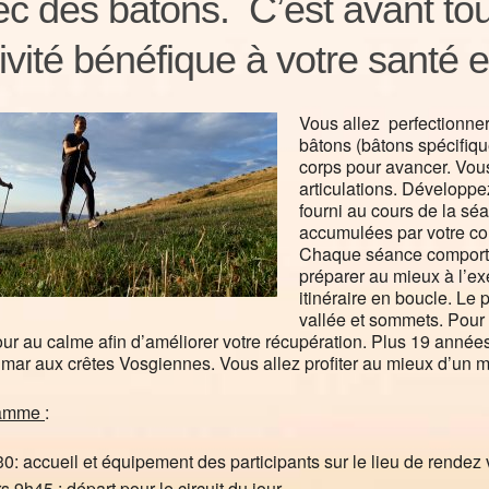
c des bâtons. C’est avant tou
ivité bénéfique à votre santé e
Vous allez perfectionner
bâtons (bâtons spécifique
corps pour avancer. Vou
articulations. Développez
fourni au cours de la sé
accumulées par votre corp
Chaque séance comport
préparer au mieux à l’ex
itinéraire en boucle. Le 
vallée et sommets. Pour 
our au calme afin d’améliorer votre récupération. Plus 19 années 
mar aux crêtes Vosgiennes. Vous allez profiter au mieux d’un m
ramme
:
0: accueil et équipement des participants sur le lieu de rendez
s 9h45 : départ pour le circuit du jour.