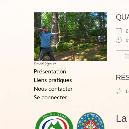
QU
2
0
David Rigault
T
Présentation
RÉ
Liens pratiques
Nous contacter
L
Se connecter
La