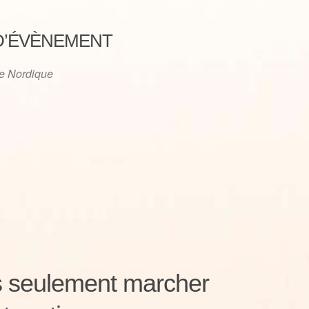
D’ÉVÈNEMENT
e Nordique
iCalendar
Office 365
s seulement marcher