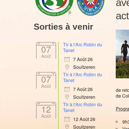
ave
act
Sorties à venir
Tir à l'Arc Robin du
07
Tanet
Août
7 Août 26
Soultzeren
Tir à l'Arc Robin du
07
Tanet
Août
7 Août 26
de ret
de Col
Soultzeren
Tir à l'Arc Robin du
12
Prog
Tanet
Août
12 Août 26
9h3
Soultzeren
Ver