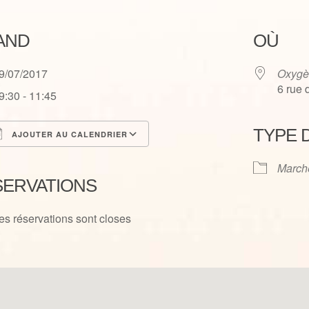
AND
OÙ
9/07/2017
Oxygè
6 rue
9:30 - 11:45
TYPE 
AJOUTER AU CALENDRIER
élécharger ICS
Calendrier Google
March
SERVATIONS
es réservations sont closes