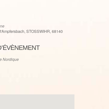
ne
 d'Ampfersbach, STOSSWIHR, 68140
D’ÉVÈNEMENT
iCalendar
Office 365
e Nordique