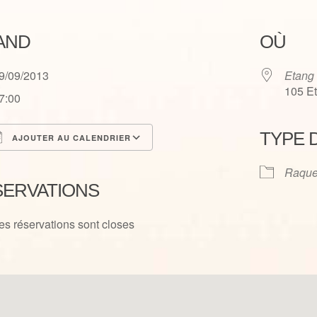
AND
OÙ
9/09/2013
Etang
105 E
7:00
TYPE 
AJOUTER AU CALENDRIER
élécharger ICS
Calendrier Google
Raque
SERVATIONS
es réservations sont closes