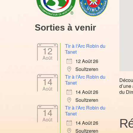
Sorties à venir
Tir à l'Arc Robin du
12
Tanet
Août
12 Août 26
Soultzeren
Tir à l'Arc Robin du
14
Découv
Tanet
d’une 
Août
du Di
14 Août 26
Soultzeren
Tir à l'Arc Robin du
14
Tanet
Août
Ré
14 Août 26
Soultzeren