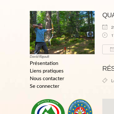
QU
2
1
David Rigault
T
Présentation
RÉ
Liens pratiques
Nous contacter
L
Se connecter