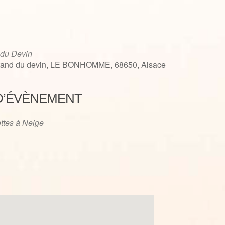
 du Devin
tand du devin, LE BONHOMME, 68650, Alsace
D’ÉVÈNEMENT
iCalendar
Office 365
ttes à Neige