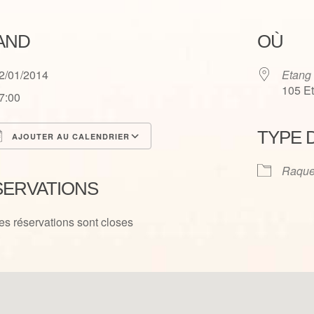
AND
OÙ
2/01/2014
Etang
105 E
7:00
TYPE 
AJOUTER AU CALENDRIER
élécharger ICS
Calendrier Google
Raque
SERVATIONS
es réservations sont closes