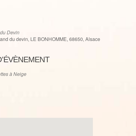
 du Devin
tand du devin, LE BONHOMME, 68650, Alsace
D’ÉVÈNEMENT
iCalendar
Office 365
ttes à Neige