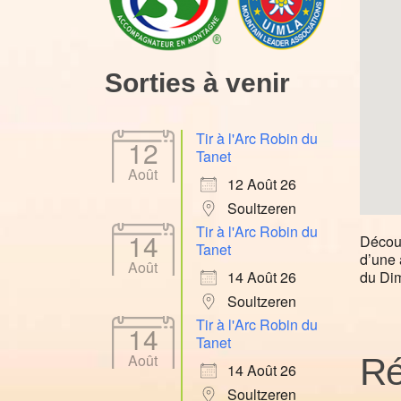
Sorties à venir
Tir à l'Arc Robin du
12
Tanet
Août
12 Août 26
Soultzeren
Tir à l'Arc Robin du
14
Découv
Tanet
d’une 
Août
du Di
14 Août 26
Soultzeren
Tir à l'Arc Robin du
14
Tanet
Août
Ré
14 Août 26
Soultzeren