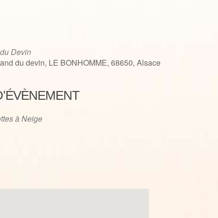
 du Devin
tand du devin, LE BONHOMME, 68650, Alsace
D’ÉVÈNEMENT
iCalendar
Office 365
ttes à Neige