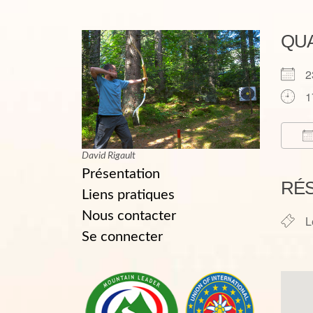
QU
2
1
David Rigault
T
Présentation
RÉ
Liens pratiques
Nous contacter
L
Se connecter