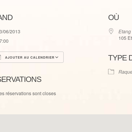
AND
OÙ
3/06/2013
Etang
105 E
7:00
TYPE 
AJOUTER AU CALENDRIER
élécharger ICS
Calendrier Google
Raque
SERVATIONS
es réservations sont closes