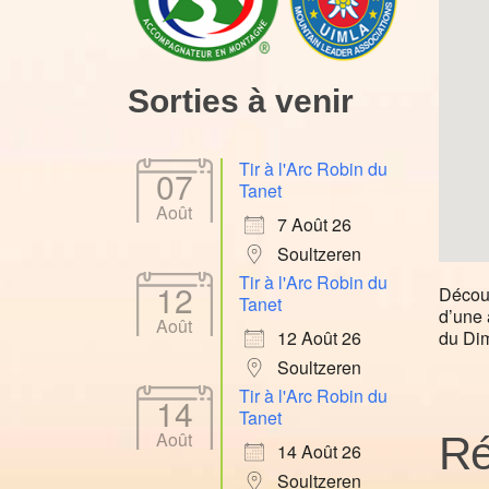
Sorties à venir
Tir à l'Arc Robin du
07
Tanet
Août
7 Août 26
Soultzeren
Tir à l'Arc Robin du
12
Découv
Tanet
d’une 
Août
du Di
12 Août 26
Soultzeren
Tir à l'Arc Robin du
14
Tanet
Août
Ré
14 Août 26
Soultzeren