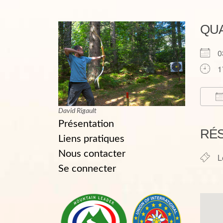
QU
0
1
David Rigault
T
Présentation
RÉ
Liens pratiques
Nous contacter
L
Se connecter