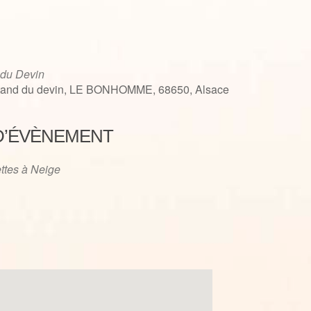
 du Devin
tand du devin, LE BONHOMME, 68650, Alsace
D’ÉVÈNEMENT
iCalendar
Office 365
ttes à Neige