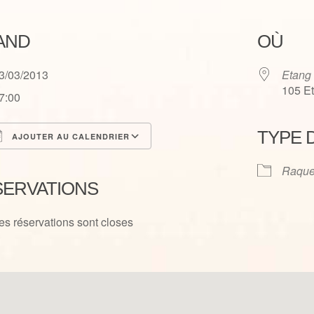
AND
OÙ
3/03/2013
Etang
105 E
7:00
TYPE 
AJOUTER AU CALENDRIER
élécharger ICS
Calendrier Google
Raque
SERVATIONS
es réservations sont closes