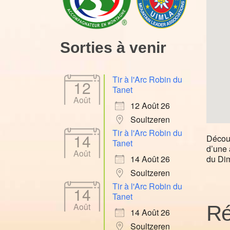
Sorties à venir
Tir à l'Arc Robin du
12
Tanet
Août
12 Août 26
Soultzeren
Tir à l'Arc Robin du
14
Découv
Tanet
d’une 
Août
du Di
14 Août 26
Soultzeren
Tir à l'Arc Robin du
14
Tanet
Août
Ré
14 Août 26
Soultzeren