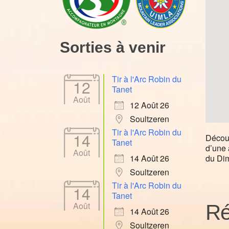
Sorties à venir
Tir à l'Arc Robin du
12
Tanet
Août
12 Août 26
Soultzeren
Tir à l'Arc Robin du
14
Découv
Tanet
d’une 
Août
du Di
14 Août 26
Soultzeren
Tir à l'Arc Robin du
14
Tanet
Août
Ré
14 Août 26
Soultzeren