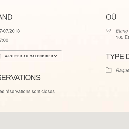
AND
OÙ
7/07/2013
Etang
105 E
7:00
TYPE 
AJOUTER AU CALENDRIER
élécharger ICS
Calendrier Google
Raque
SERVATIONS
es réservations sont closes