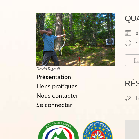
QU
0
1
David Rigault
T
Présentation
RÉ
Liens pratiques
Nous contacter
L
Se connecter