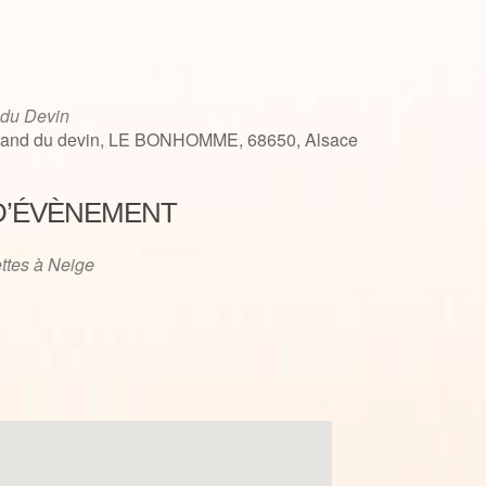
 du Devin
tand du devin, LE BONHOMME, 68650, Alsace
D’ÉVÈNEMENT
iCalendar
Office 365
ttes à Neige