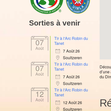
Sorties à venir
Tir à l'Arc Robin du
07
Tanet
Août
7 Août 26
Soultzeren
Tir à l'Arc Robin du
07
Découv
Tanet
d’une 
Août
du Di
7 Août 26
Soultzeren
Tir à l'Arc Robin du
12
Tanet
Août
Ré
12 Août 26
Soultzeren