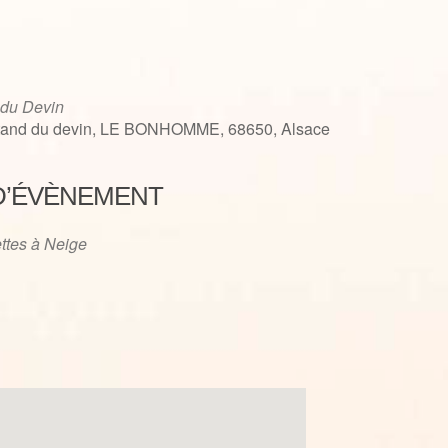
 du Devin
tand du devin, LE BONHOMME, 68650, Alsace
D’ÉVÈNEMENT
iCalendar
Office 365
ttes à Neige