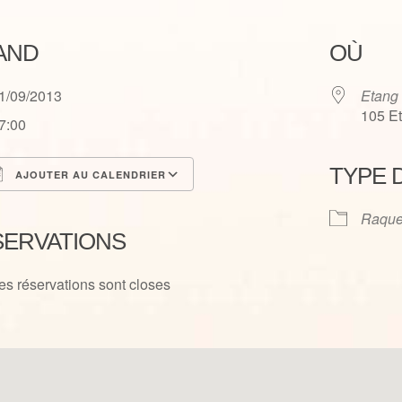
AND
OÙ
1/09/2013
Etang
105 E
7:00
TYPE 
AJOUTER AU CALENDRIER
élécharger ICS
Calendrier Google
Raque
SERVATIONS
es réservations sont closes