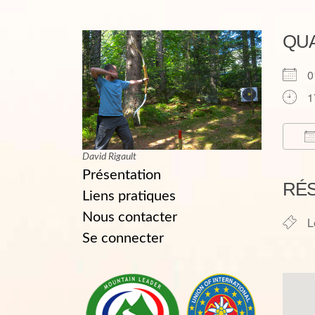
QU
0
1
David Rigault
T
Présentation
RÉ
Liens pratiques
Nous contacter
L
Se connecter