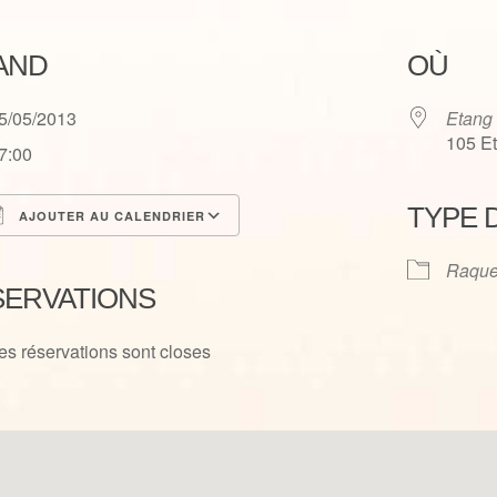
AND
OÙ
5/05/2013
Etang
105 E
7:00
TYPE 
AJOUTER AU CALENDRIER
élécharger ICS
Calendrier Google
Raque
SERVATIONS
es réservations sont closes