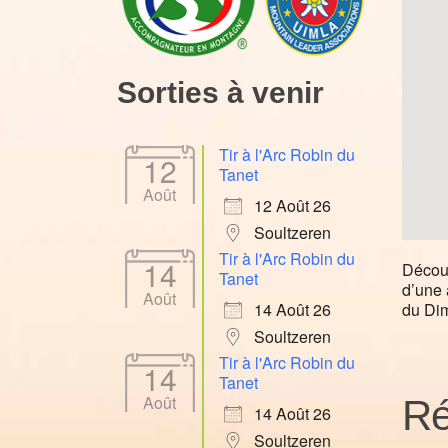
Sorties à venir
Tir à l'Arc Robin du
12
Tanet
Août
12 Août 26
Soultzeren
Tir à l'Arc Robin du
14
Découv
Tanet
d’une 
Août
du Di
14 Août 26
Soultzeren
Tir à l'Arc Robin du
14
Tanet
Août
Ré
14 Août 26
Soultzeren