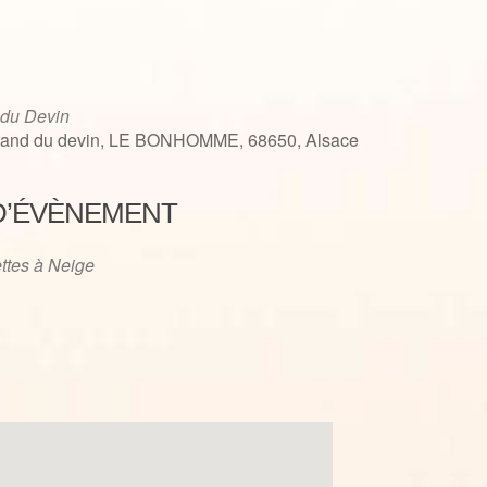
 du Devin
tand du devin, LE BONHOMME, 68650, Alsace
D’ÉVÈNEMENT
iCalendar
Office 365
ttes à Neige