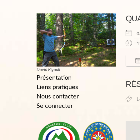
QU
0
1
David Rigault
T
Présentation
RÉ
Liens pratiques
Nous contacter
L
Se connecter