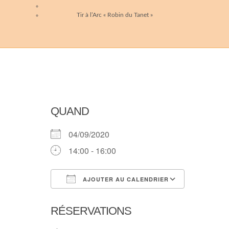
Tir à l’Arc « Robin du Tanet »
QUAND
04/09/2020
14:00 - 16:00
AJOUTER AU CALENDRIER
Télécharger ICS
Calendri
RÉSERVATIONS