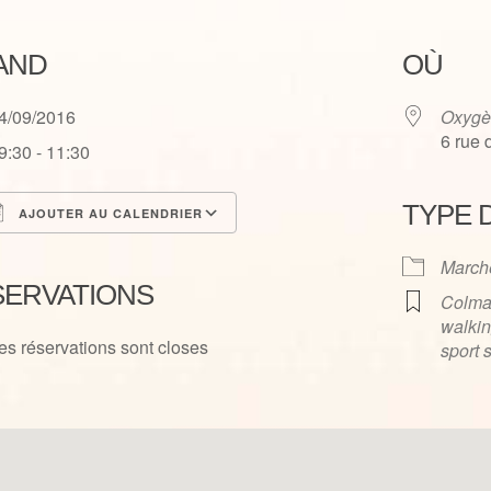
AND
OÙ
4/09/2016
Oxygè
6 rue
9:30 - 11:30
TYPE 
AJOUTER AU CALENDRIER
élécharger ICS
Calendrier Google
March
SERVATIONS
Colma
walkin
es réservations sont closes
sport 