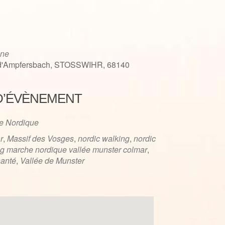
ne
 d'Ampfersbach, STOSSWIHR, 68140
D’ÉVÈNEMENT
iCalendar
Office 365
e Nordique
r
,
Massif des Vosges
,
nordic walking
,
nordic
g marche nordique vallée munster colmar
,
santé
,
Vallée de Munster