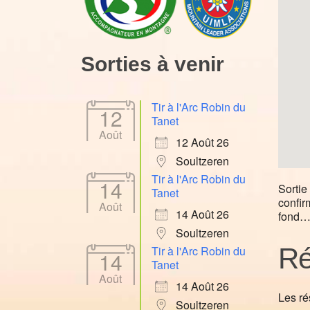
Sorties à venir
Tir à l'Arc Robin du
12
Tanet
Août
12 Août 26
Soultzeren
Tir à l'Arc Robin du
14
Sortie
Tanet
confir
Août
14 Août 26
fond…
Soultzeren
Ré
Tir à l'Arc Robin du
14
Tanet
Août
14 Août 26
Les ré
Soultzeren