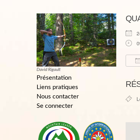
QU
2
0
David Rigault
T
Présentation
RÉ
Liens pratiques
Nous contacter
L
Se connecter