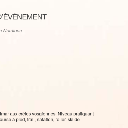
D’ÉVÈNEMENT
e Nordique
iCalendar
Office 365
olmar aux crêtes vosgiennes. Niveau pratiquant
se à pied, trail, natation, roller, ski de