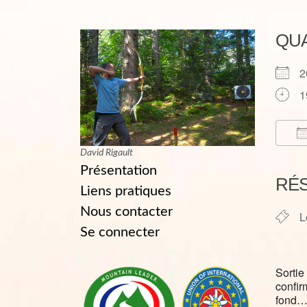
QU
2
1
David Rigault
T
Présentation
RÉ
Liens pratiques
Nous contacter
L
Se connecter
Sortie
confir
fond…