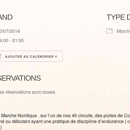
AND
TYPE 
0/07/2016
March
9:00 - 21:00
AJOUTER AU CALENDRIER
élécharger ICS
Calendrier Google
SERVATIONS
es réservations sont closes
 Marche Nordique , sur l’un de nos 45 circuits, des portes de C
mé ou débutant ayant une pratique de discipline d’endurance ( cour
)