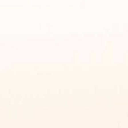
iCalendar
Office 365