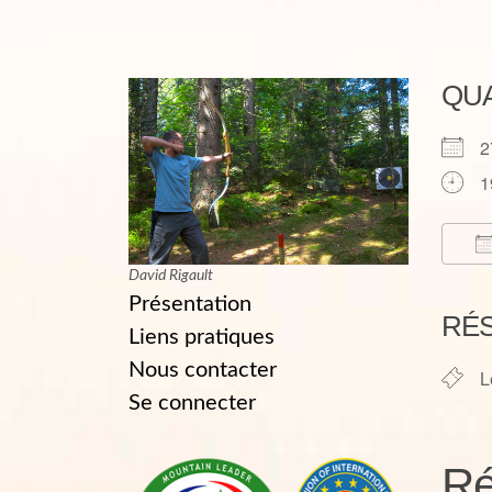
QU
2
1
David Rigault
T
Présentation
RÉ
Liens pratiques
Nous contacter
L
Se connecter
Ré